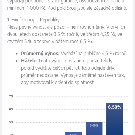
vypadají podobně – státní garance, osvobození od daně a
minimum 1 000 Kč. Pod pokličkou jsou ale zásadně odlišné.
1. Fixní dluhopis Republiky
Nese pevný výnos, ale pozor – není rovnoměrný. V prvních
dvou letech dostanete 3,5 % ročně, ve třetím 4,25 %, ve
čtvrtém 5 % a teprve v pátém roce 6,5 %.
Průměrný výnos:
Vychází na přibližně 4,5 % ročně.
Háček:
Tento výnos dostanete pouze tehdy,
pokud vydržíte celých pět let. Kdo odejde dřív,
průměr nedostane. Výnos je záměrně nastaven tak,
aby motivoval k držení do splatnosti.