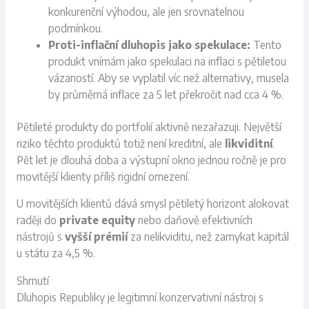
konkurenční výhodou, ale jen srovnatelnou
podmínkou.
Proti-inflační dluhopis jako spekulace:
Tento
produkt vnímám jako spekulaci na inflaci s pětiletou
vázaností. Aby se vyplatil víc než alternativy, musela
by průměrná inflace za 5 let překročit nad cca 4 %.
Pětileté produkty do portfolií aktivně nezařazuji. Největší
riziko těchto produktů totiž není kreditní, ale
likviditní
.
Pět let je dlouhá doba a výstupní okno jednou ročně je pro
movitější klienty příliš rigidní omezení.
U movitějších klientů dává smysl pětiletý horizont alokovat
raději do
private equity
nebo daňově efektivních
nástrojů s
vyšší prémií
za nelikviditu, než zamykat kapitál
u státu za 4,5 %.
Shrnutí
Dluhopis Republiky je legitimní konzervativní nástroj s