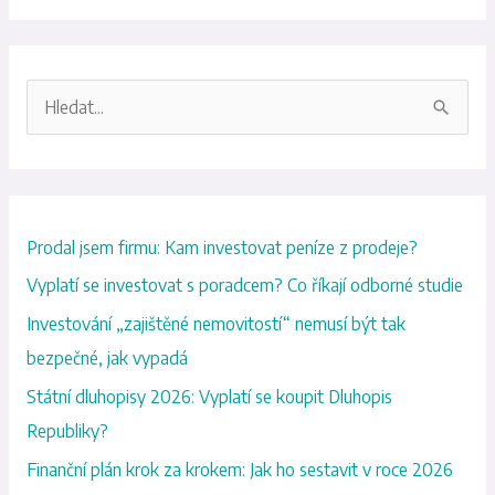
V
y
h
l
Prodal jsem firmu: Kam investovat peníze z prodeje?
e
d
Vyplatí se investovat s poradcem? Co říkají odborné studie
a
Investování „zajištěné nemovitostí“ nemusí být tak
t
bezpečné, jak vypadá
p
Státní dluhopisy 2026: Vyplatí se koupit Dluhopis
r
Republiky?
o
Finanční plán krok za krokem: Jak ho sestavit v roce 2026
: