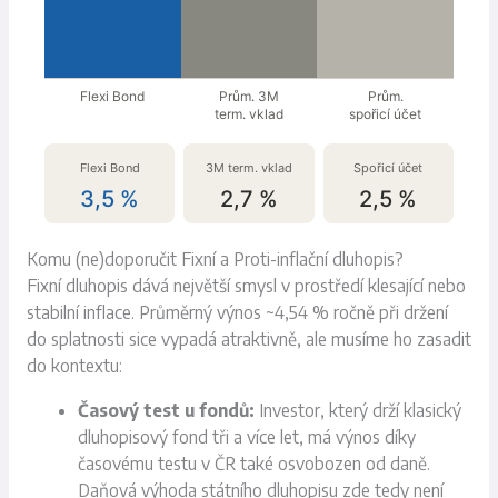
Flexi Bond
Prům. 3M
Prům.
term. vklad
spořicí účet
Flexi Bond
3M term. vklad
Spořicí účet
3,5 %
2,7 %
2,5 %
Komu (ne)doporučit Fixní a Proti-inflační dluhopis?
Fixní dluhopis dává největší smysl v prostředí klesající nebo
stabilní inflace. Průměrný výnos ~4,54 % ročně při držení
do splatnosti sice vypadá atraktivně, ale musíme ho zasadit
do kontextu:
Časový test u fondů:
Investor, který drží klasický
dluhopisový fond tři a více let, má výnos díky
časovému testu v ČR také osvobozen od daně.
Daňová výhoda státního dluhopisu zde tedy není