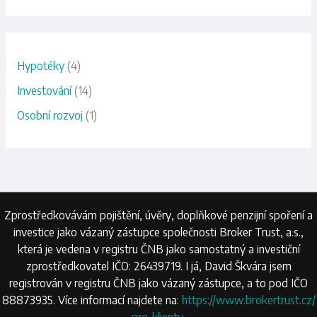
Hypotéky
(4)
Investování
(14)
Osobní rozvoj
(1)
Zprostředkovávám pojištění, úvěry, doplňkové penzijní spoření a
investice jako vázaný zástupce společnosti Broker Trust, a.s.,
která je vedena v registru ČNB jako samostatný a investiční
zprostředkovatel IČO: 26439719. I já, David Škvára jsem
registrován v registru ČNB jako vázaný zástupce, a to pod IČO
88873935. Více informací najdete na:
https://www.brokertrust.cz/
pro-klienty
.