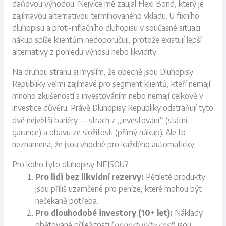
daňovou výhodou. Nejvíce mě zaujal Flexi Bond, který je
zajímavou alternativou termínovaného vkladu. U fixního
dluhopisu a proti-inflačního dluhopisu v současné situaci
nákup spíše klientům nedoporučuji, protože existují lepší
alternativy z pohledu výnosu nebo likvidity.
Na druhou stranu si myslím, že obecně jsou Dluhopisy
Republiky velmi zajímavé pro segment klientů, kteří nemají
mnoho zkušeností s investováním nebo nemají celkově v
investice důvěru. Právě Dluhopisy Republiky odstraňují tyto
dvě největší bariéry — strach z „investování“ (státní
garance) a obavu ze složitosti (přímý nákup). Ale to
neznamená, že jsou vhodné pro každého automaticky.
Pro koho tyto dluhopisy NEJSOU?
Pro lidi bez likvidní rezervy:
Pětileté produkty
jsou příliš uzamčené pro peníze, které mohou být
nečekaně potřeba.
Pro dlouhodobé investory (10+ let):
Náklady
obětované příležitosti (
opportunity cost
) jsou