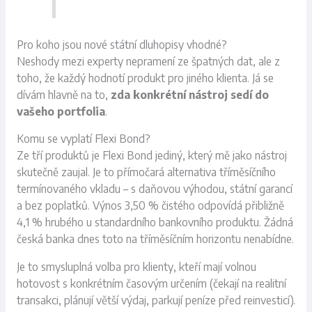
Pro koho jsou nové státní dluhopisy vhodné?
Neshody mezi experty nepramení ze špatných dat, ale z
toho, že každý hodnotí produkt pro jiného klienta. Já se
dívám hlavně na to,
zda konkrétní nástroj sedí do
vašeho portfolia
.
Komu se vyplatí Flexi Bond?
Ze tří produktů je Flexi Bond jediný, který mě jako nástroj
skutečně zaujal. Je to přímočará alternativa tříměsíčního
termínovaného vkladu – s daňovou výhodou, státní garancí
a bez poplatků. Výnos 3,50 % čistého odpovídá přibližně
4,1 % hrubého u standardního bankovního produktu. Žádná
česká banka dnes toto na tříměsíčním horizontu nenabídne.
Je to smysluplná volba pro klienty, kteří mají volnou
hotovost s konkrétním časovým určením (čekají na realitní
transakci, plánují větší výdaj, parkují peníze před reinvesticí).