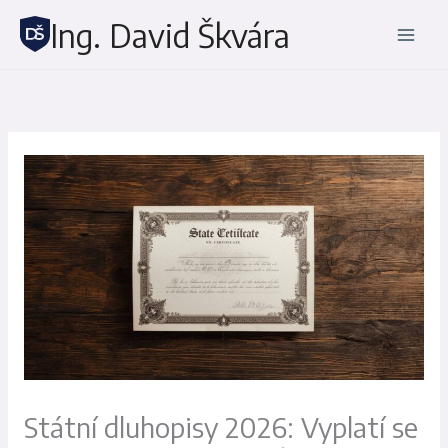
Přeskočit
Ing. David Škvára
na
obsah
Státní dluhopisy 2026: Vyplatí se