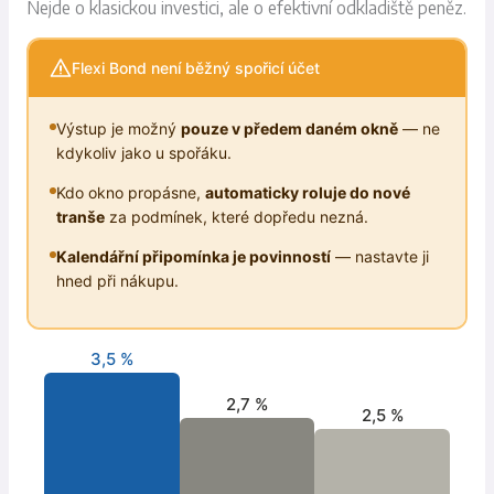
Nejde o klasickou investici, ale o efektivní odkladiště peněz.
Flexi Bond není běžný spořicí účet
Výstup je možný
pouze v předem daném okně
— ne
kdykoliv jako u spořáku.
Kdo okno propásne,
automaticky roluje do nové
tranše
za podmínek, které dopředu nezná.
Kalendářní připomínka je povinností
— nastavte ji
hned při nákupu.
3,5 %
2,7 %
2,5 %