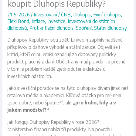
koupit Dluhopis Republiky?
21. 5. 2026
/
Investování
/
ČNB
,
Dluhopis
,
Fixní dluhopis
,
Flexi Bond
,
Inflace
,
Investice
,
Investování do státních
dluhopisů
,
Proti-inflační dluhopis
,
Spoření
,
Státní dluhopisy
Dluhopisy Republiky jsou zpět. LinkedIn zaplnily nadšené
příspěvky o daňové výhodě a státní záruce. Objevili se i
kritici, kteří celou emisi označují za dotovaný politický
produkt placený z daní. Obě strany mají pravdu – a přesně
v tom je problém každé zjednodušené diskuze o
investičních nástrojích.
Jako investiční poradce se na tyto dluhopisy dívám jinak než
retailová média a akademici. Klíčová otázka pro mě není
„jsou dobré, nebo špatné?“, ale
„pro koho, kdy a v
jakém množství?“
Jak fungují Dluhopisy Republiky v roce 2026?
Ministerstvo financí nabízí tři produkty. Na povrchu