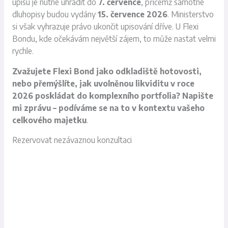
úpisu je nutné uhradit do
7. července
, přičemž samotné
dluhopisy budou vydány
15. července 2026
. Ministerstvo
si však vyhrazuje právo ukončit upisování dříve. U Flexi
Bondu, kde očekávám největší zájem, to může nastat velmi
rychle.
Zvažujete Flexi Bond jako odkladiště hotovosti,
nebo přemýšlíte, jak uvolněnou likviditu v roce
2026 poskládat do komplexního portfolia? Napište
mi zprávu – podíváme se na to v kontextu vašeho
celkového majetku
.
Rezervovat nezávaznou konzultaci