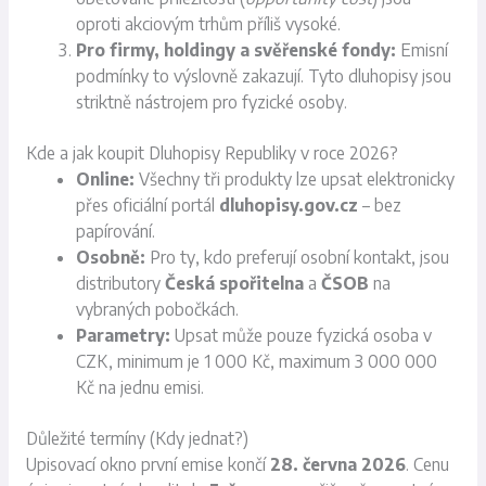
oproti akciovým trhům příliš vysoké.
Pro firmy, holdingy a svěřenské fondy:
Emisní
podmínky to výslovně zakazují. Tyto dluhopisy jsou
striktně nástrojem pro fyzické osoby.
Kde a jak koupit Dluhopisy Republiky v roce 2026?
Online:
Všechny tři produkty lze upsat elektronicky
přes oficiální portál
dluhopisy.gov.cz
– bez
papírování.
Osobně:
Pro ty, kdo preferují osobní kontakt, jsou
distributory
Česká spořitelna
a
ČSOB
na
vybraných pobočkách.
Parametry:
Upsat může pouze fyzická osoba v
CZK, minimum je 1 000 Kč, maximum 3 000 000
Kč na jednu emisi.
Důležité termíny (Kdy jednat?)
Upisovací okno první emise končí
28. června 2026
. Cenu