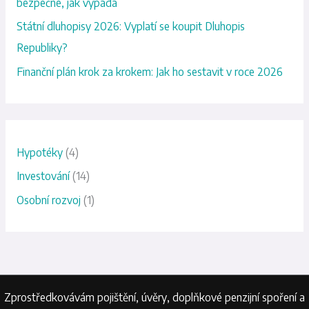
bezpečné, jak vypadá
p
Státní dluhopisy 2026: Vyplatí se koupit Dluhopis
r
Republiky?
o
Finanční plán krok za krokem: Jak ho sestavit v roce 2026
:
Hypotéky
(4)
Investování
(14)
Osobní rozvoj
(1)
Zprostředkovávám pojištění, úvěry, doplňkové penzijní spoření a