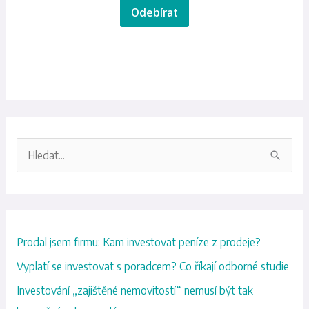
Odebírat
V
y
h
l
Prodal jsem firmu: Kam investovat peníze z prodeje?
e
d
Vyplatí se investovat s poradcem? Co říkají odborné studie
a
Investování „zajištěné nemovitostí“ nemusí být tak
t