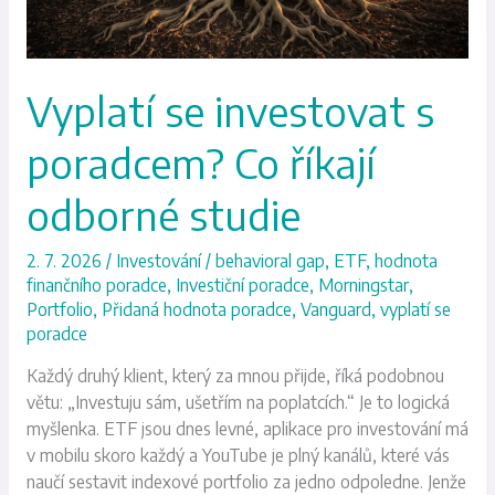
odborné
studie
Vyplatí se investovat s
poradcem? Co říkají
odborné studie
2. 7. 2026
/
Investování
/
behavioral gap
,
ETF
,
hodnota
finančního poradce
,
Investiční poradce
,
Morningstar
,
Portfolio
,
Přidaná hodnota poradce
,
Vanguard
,
vyplatí se
poradce
Každý druhý klient, který za mnou přijde, říká podobnou
větu: „Investuju sám, ušetřím na poplatcích.“ Je to logická
myšlenka. ETF jsou dnes levné, aplikace pro investování má
v mobilu skoro každý a YouTube je plný kanálů, které vás
naučí sestavit indexové portfolio za jedno odpoledne. Jenže