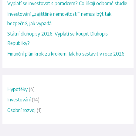
d
Vyplatí se investovat s poradcem? Co říkají odborné studie
a
Investování „zajištěné nemovitostí“ nemusí být tak
t
bezpečné, jak vypadá
p
Státní dluhopisy 2026: Vyplatí se koupit Dluhopis
r
Republiky?
o
Finanční plán krok za krokem: Jak ho sestavit v roce 2026
:
Hypotéky
(4)
Investování
(14)
Osobní rozvoj
(1)