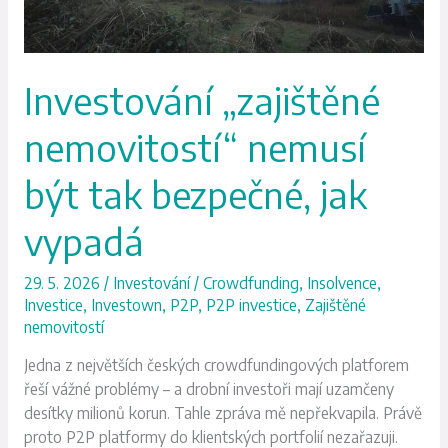
jak
vypadá
Investování „zajištěné
nemovitostí“ nemusí
být tak bezpečné, jak
vypadá
29. 5. 2026
/
Investování
/
Crowdfunding
,
Insolvence
,
Investice
,
Investown
,
P2P
,
P2P investice
,
Zajištěné
nemovitostí
Jedna z největších českých crowdfundingových platforem
řeší vážné problémy – a drobní investoři mají uzamčeny
desítky milionů korun. Tahle zpráva mě nepřekvapila. Právě
proto P2P platformy do klientských portfolií nezařazuji.