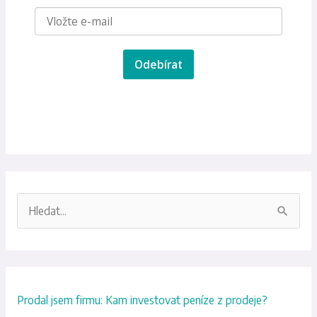
Odebírat
V
y
h
l
Prodal jsem firmu: Kam investovat peníze z prodeje?
e