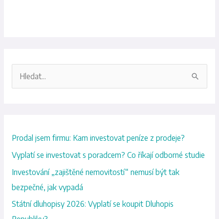
V
y
h
l
Prodal jsem firmu: Kam investovat peníze z prodeje?
e
d
Vyplatí se investovat s poradcem? Co říkají odborné studie
a
Investování „zajištěné nemovitostí“ nemusí být tak
t
bezpečné, jak vypadá
p
Státní dluhopisy 2026: Vyplatí se koupit Dluhopis
r
Republiky?