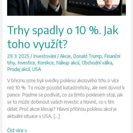
využít?
Trhy spadly o 10 %. Jak
toho využít?
29. 3. 2025
/
Investování
/
Akcie
,
Donald Trump
,
Finanční
trhy
,
Investice
,
Korekce
,
Nákup akcií
,
Obchodní válka
,
Prodej akcií
,
USA
V březnu jsme byli svědky poklesu akciového trhu o více
než 10 %. To může působit katastroficky, ale není důvod k
panice. Pojďme se podívat, co za tímto poklesem stojí, jak
se to může dotknout vašich investic a hlavně, co s tím
dělat. Proč akcie klesají? Hlavní příčinou poklesu akcií je
aktuální situace v USA, […]
Číst více »