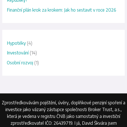
o
Finanční plán krok za krokem: Jak ho sestavit v roce 2026
:
Hypotéky
(4)
Investování
(14)
Osobní rozvoj
(1)
Zprostředkovávám pojištění, úvěry, doplňkové penzijní spoření a
investice jako vázaný zástupce společnosti Broker Trust, a.s.,
která je vedena v registru ČNB jako samostatný a investiční
zprostředkovatel IČO: 26439719. I já, David Škvára jsem