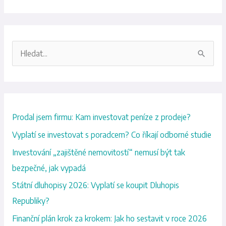
V
y
h
l
Prodal jsem firmu: Kam investovat peníze z prodeje?
e
d
Vyplatí se investovat s poradcem? Co říkají odborné studie
a
Investování „zajištěné nemovitostí“ nemusí být tak
t
bezpečné, jak vypadá
p
Státní dluhopisy 2026: Vyplatí se koupit Dluhopis
r
Republiky?
o
Finanční plán krok za krokem: Jak ho sestavit v roce 2026