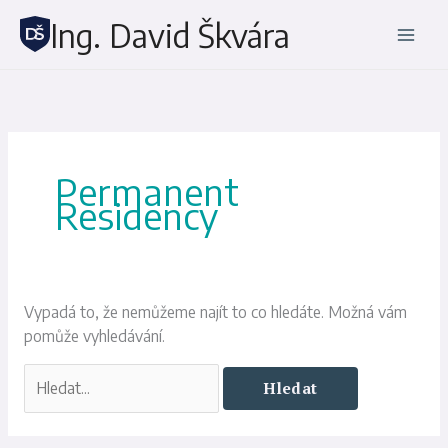
Přeskočit
Ing. David Škvára
na
obsah
Vyhledat
pro:
Permanent
Residency
Vypadá to, že nemůžeme najít to co hledáte. Možná vám
pomůže vyhledávání.