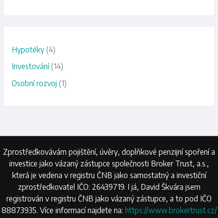
:
Hypotéky
(4)
Investování
(14)
Osobní rozvoj
(1)
Zprostředkovávám pojištění, úvěry, doplňkové penzijní spoření a
investice jako vázaný zástupce společnosti Broker Trust, a.s.,
která je vedena v registru ČNB jako samostatný a investiční
zprostředkovatel IČO: 26439719. I já, David Škvára jsem
registrován v registru ČNB jako vázaný zástupce, a to pod IČO
88873935. Více informací najdete na:
https://www.brokertrust.cz/