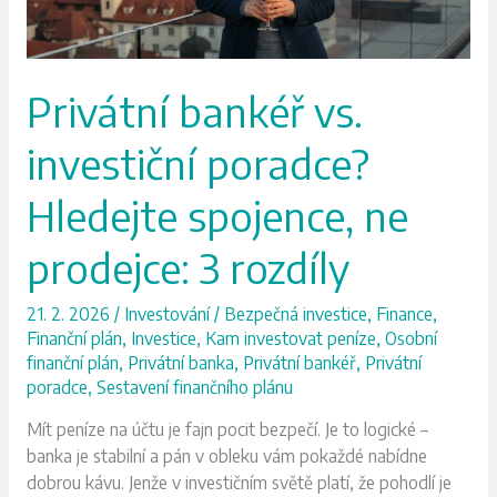
ne
prodejce:
3
rozdíly
Privátní bankéř vs.
investiční poradce?
Hledejte spojence, ne
prodejce: 3 rozdíly
21. 2. 2026
/
Investování
/
Bezpečná investice
,
Finance
,
Finanční plán
,
Investice
,
Kam investovat peníze
,
Osobní
finanční plán
,
Privátní banka
,
Privátní bankéř
,
Privátní
poradce
,
Sestavení finančního plánu
Mít peníze na účtu je fajn pocit bezpečí. Je to logické –
banka je stabilní a pán v obleku vám pokaždé nabídne
dobrou kávu. Jenže v investičním světě platí, že pohodlí je