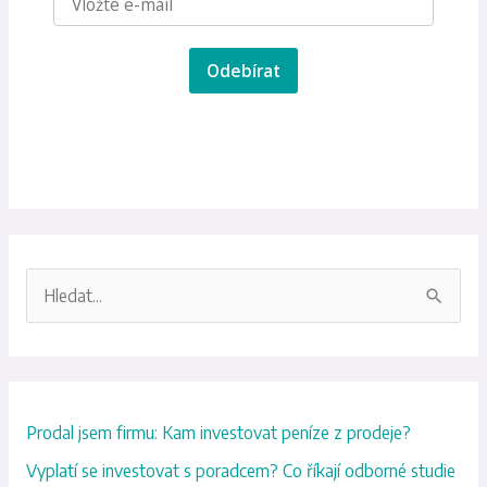
Odebírat
V
y
h
l
Prodal jsem firmu: Kam investovat peníze z prodeje?
e
d
Vyplatí se investovat s poradcem? Co říkají odborné studie