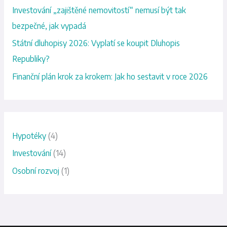
a
Investování „zajištěné nemovitostí“ nemusí být tak
t
bezpečné, jak vypadá
p
Státní dluhopisy 2026: Vyplatí se koupit Dluhopis
r
Republiky?
o
Finanční plán krok za krokem: Jak ho sestavit v roce 2026
:
Hypotéky
(4)
Investování
(14)
Osobní rozvoj
(1)