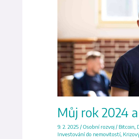
rok
2024
a
plány
na
2025
Můj rok 2024 a
9. 2. 2025
/
Osobní rozvoj
/
Bitcoin
,
Investování do nemovitostí
,
Krizov