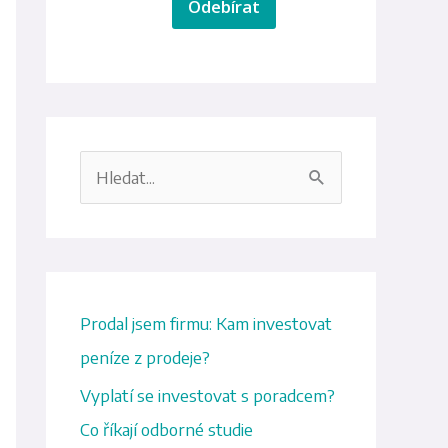
Odebírat
V
y
h
l
e
Prodal jsem firmu: Kam investovat
d
peníze z prodeje?
a
Vyplatí se investovat s poradcem?
t
Co říkají odborné studie