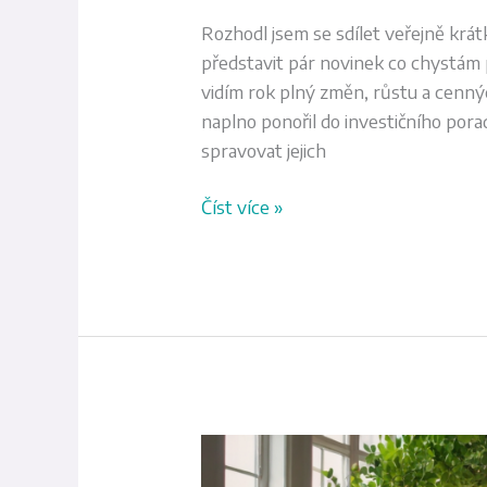
Rozhodl jsem se sdílet veřejně krá
představit pár novinek co chystám
vidím rok plný změn, růstu a cenný
naplno ponořil do investičního pora
spravovat jejich
Číst více »
Úroky
na