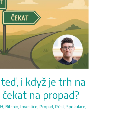
eď, i když je trh na
čekat na propad?
TH
,
Bitcoin
,
Investice
,
Propad
,
Růst
,
Spekulace
,