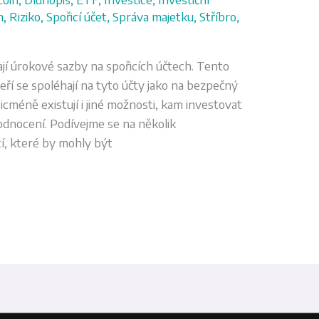
m
,
Riziko
,
Spořicí účet
,
Správa majetku
,
Stříbro
,
jí úrokové sazby na spořicích účtech. Tento
teří se spoléhají na tyto účty jako na bezpečný
icméně existují i jiné možnosti, kam investovat
odnocení. Podívejme se na několik
tí, které by mohly být