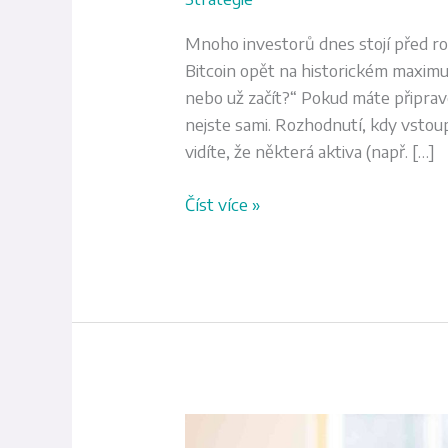
Mnoho investorů dnes stojí před r
Bitcoin opět na historickém maximu
nebo už začít?“ Pokud máte připrave
nejste sami. Rozhodnutí, kdy vstoupi
vidíte, že některá aktiva (např. […]
Číst více »
Můj