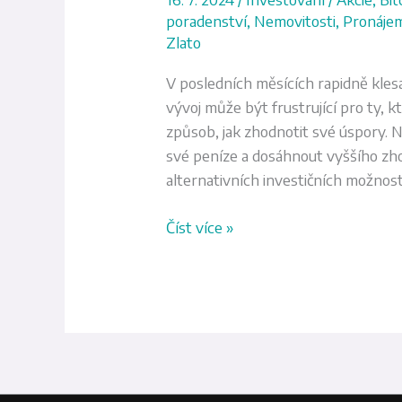
poradenství
,
Nemovitosti
,
Pronáje
Zlato
V posledních měsících rapidně klesa
vývoj může být frustrující pro ty, k
způsob, jak zhodnotit své úspory. N
své peníze a dosáhnout vyššího zh
alternativních investičních možnos
Číst více »