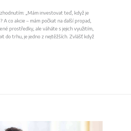
ozhodnutím: „Mám investovat teď, když je
? A co akcie – mám počkat na další propad,
né prostředky, ale váháte s jejich využitím,
t do trhu, je jedno z nejtěžších. Zvlášť když