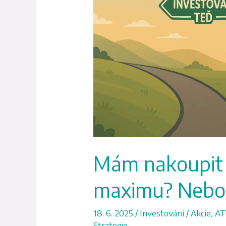
i
když
je
trh
na
maximu?
Nebo
čekat
na
propad?
Mám nakoupit t
maximu? Nebo 
18. 6. 2025
/
Investování
/
Akcie
,
A
Strategie