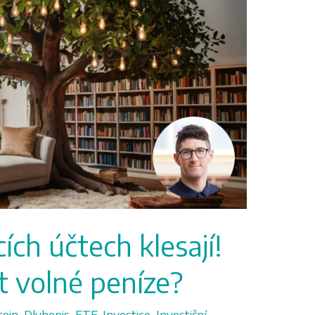
ích účtech klesají!
 volné peníze?
coin
,
Dluhopis
,
ETF
,
Investice
,
Investiční