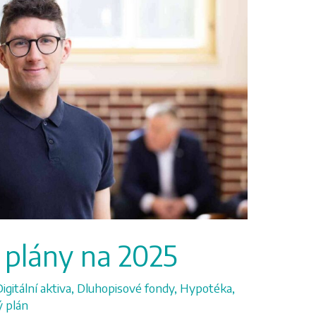
 plány na 2025
Digitální aktiva
,
Dluhopisové fondy
,
Hypotéka
,
ý plán