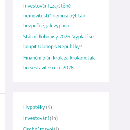
p
Investování „zajištěné
r
nemovitostí“ nemusí být tak
o
bezpečné, jak vypadá
:
Státní dluhopisy 2026: Vyplatí se
koupit Dluhopis Republiky?
Finanční plán krok za krokem: Jak
ho sestavit v roce 2026
Hypotéky
(4)
Investování
(14)
Osobní rozvoj
(1)