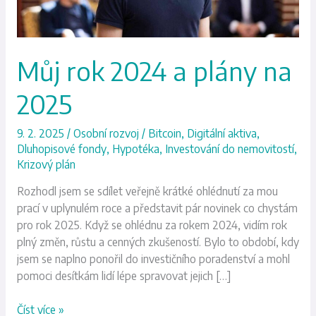
Můj rok 2024 a plány na
2025
9. 2. 2025
/
Osobní rozvoj
/
Bitcoin
,
Digitální aktiva
,
Dluhopisové fondy
,
Hypotéka
,
Investování do nemovitostí
,
Krizový plán
Rozhodl jsem se sdílet veřejně krátké ohlédnutí za mou
prací v uplynulém roce a představit pár novinek co chystám
pro rok 2025. Když se ohlédnu za rokem 2024, vidím rok
plný změn, růstu a cenných zkušeností. Bylo to období, kdy
jsem se naplno ponořil do investičního poradenství a mohl
pomoci desítkám lidí lépe spravovat jejich […]
Číst více »