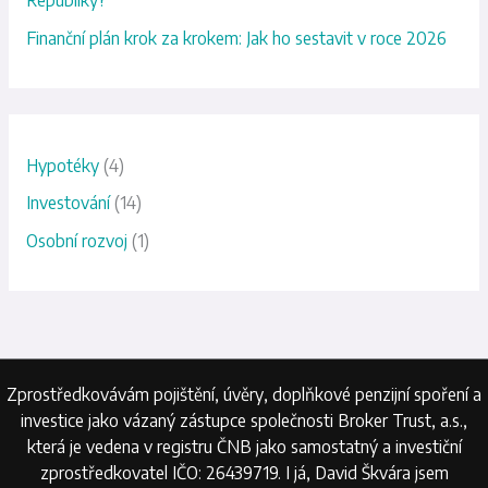
o
Finanční plán krok za krokem: Jak ho sestavit v roce 2026
:
Hypotéky
(4)
Investování
(14)
Osobní rozvoj
(1)
Zprostředkovávám pojištění, úvěry, doplňkové penzijní spoření a
investice jako vázaný zástupce společnosti Broker Trust, a.s.,
která je vedena v registru ČNB jako samostatný a investiční
zprostředkovatel IČO: 26439719. I já, David Škvára jsem