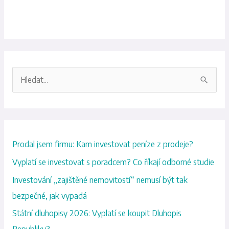
V
y
h
l
Prodal jsem firmu: Kam investovat peníze z prodeje?
e
d
Vyplatí se investovat s poradcem? Co říkají odborné studie
a
Investování „zajištěné nemovitostí“ nemusí být tak
t
bezpečné, jak vypadá
p
Státní dluhopisy 2026: Vyplatí se koupit Dluhopis
r
Republiky?