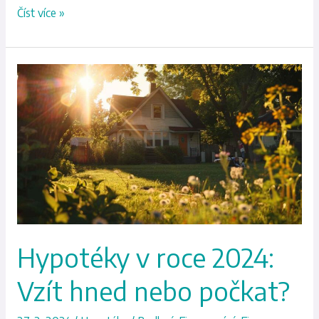
Číst více »
Hypotéky
v
roce
2024:
Vzít
hned
nebo
počkat?
Hypotéky v roce 2024:
Vzít hned nebo počkat?