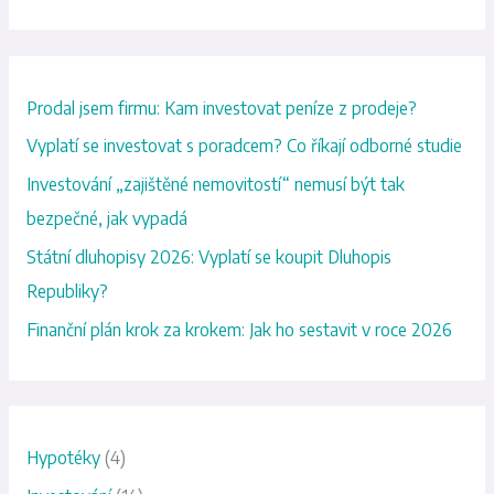
y
h
l
Prodal jsem firmu: Kam investovat peníze z prodeje?
e
d
Vyplatí se investovat s poradcem? Co říkají odborné studie
a
Investování „zajištěné nemovitostí“ nemusí být tak
t
bezpečné, jak vypadá
p
Státní dluhopisy 2026: Vyplatí se koupit Dluhopis
r
Republiky?
o
Finanční plán krok za krokem: Jak ho sestavit v roce 2026
:
Hypotéky
(4)