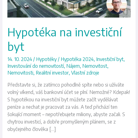
Hypotéka na investiční
byt
14. 10. 2024
/
Hypotéky
/
Hypotéka 2024
,
Investiční byt
,
Investování do nemovitostí
,
Nájem
,
Nemovitost
,
Nemovitosti
,
Realitní investor
,
Vlastní zdroje
Představte si, že zatímco pohodlně spíte nebo si užíváte
volný víkend, váš bankovní účet se plní. Nemožné? Kdepak!
S hypotékou na investiční byt můžete začít vydělávat
peníze a nechat je pracovat za vás. A teď přichází ten
šokující moment – nepotřebujete miliony, abyste začali. S
chytrou investicí, a dobře promyšleným plánem, se z
obyčejného člověka […]