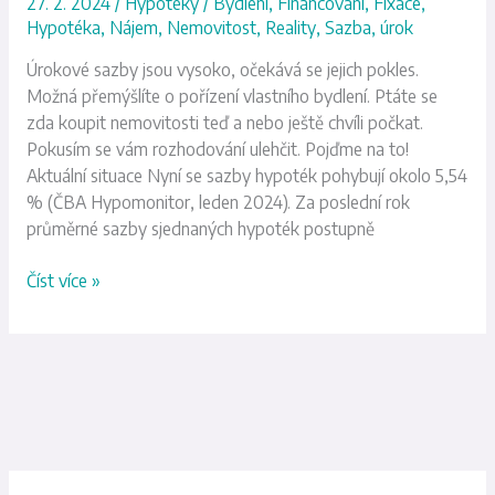
27. 2. 2024
/
Hypotéky
/
Bydlení
,
Financování
,
Fixace
,
Hypotéka
,
Nájem
,
Nemovitost
,
Reality
,
Sazba
,
úrok
Úrokové sazby jsou vysoko, očekává se jejich pokles.
Možná přemýšlíte o pořízení vlastního bydlení. Ptáte se
zda koupit nemovitosti teď a nebo ještě chvíli počkat.
Pokusím se vám rozhodování ulehčit. Pojďme na to!
Aktuální situace Nyní se sazby hypoték pohybují okolo 5,54
% (ČBA Hypomonitor, leden 2024). Za poslední rok
průměrné sazby sjednaných hypoték postupně
Číst více »